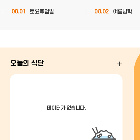
08.01
토요휴업일
08.02
여름방학
08.05
여름방학
08.06
여름방학
08.08
토요휴업일
08.09
여름방학
08.15
광복절
08.17
대체공휴일
오늘의 식단
동
오
산
늘
갤
의
러
식
리
단
더
더
보
보
기
기
데이터가 없습니다.