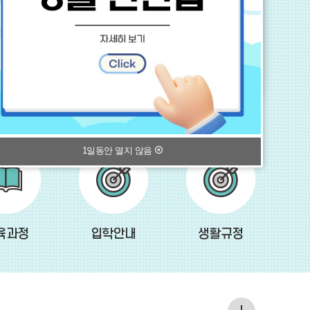
1일동안 열지 않음
육과정
입학안내
생활규정
공