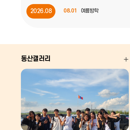
전
2026.08
08.01
여름방학
달
08.04
여름방학
08.08
여름방학
08.15
광복절
동산갤러리
08.29
토요휴업일