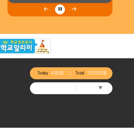
팝
팝
팝
업
업
업
존
존
존
이
다
전
음
정
지
Today
4181명
Total
1107531명
▼
Select Language