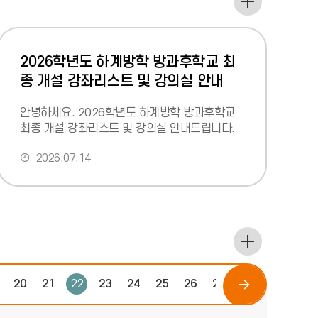
지
사
항
더
2026학년도 하계방학 방과후학교 최
보
기
종 개설 강좌리스트 및 강의실 안내
안녕하세요. 2026학년도 하계방학 방과후학교
최종 개설 강좌리스트 및 강의실 안내드립니다.
(첨부파일 참조)운영기간 : 2026.07.20.(월) ~
2026.07.14
07.31
더
보
기
다
20
21
22
23
24
25
26
27
28
29
30