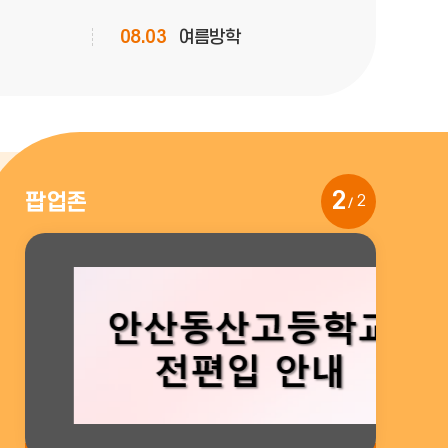
음
08.03
여름방학
달
08.07
여름방학
08.10
개학일
08.22
토요휴업일
2
팝업존
2