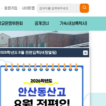
회원가입
사이트맵
학교운영위원회
공개코너
기숙사(상록학사)
2026학년도 8월 전편입학(새창열림)