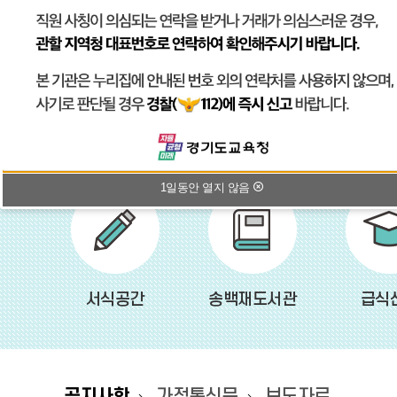
1일동안 열지 않음
비
비
비
주
주
주
얼
얼
얼
1일동안 열지 않음
바
이
정
다
로
가
전
지
음
기
서식공간
송백재도서관
급식
공지사항
가정통신문
보도자료