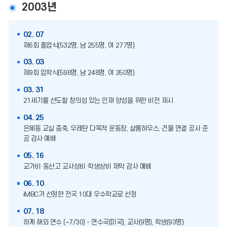
2003년
02. 07
제6회 졸업식(532명, 남 255명, 여 277명)
03. 03
제9회 입학식(598명, 남 248명, 여 350명)
03. 31
21세기를 선도할 창의성 있는 인재 양성을 위한 비전 제시
04. 25
은혜동 교실 증축, 우레탄 다목적 운동장, 샬롬하우스, 건물 연결 공사 준
공 감사 예배
05. 16
교가비·동산고 교사상비·학생상비 제막 감사 예배
06. 10
iMBC가 선정한 전국 10대 우수학교로 선정
07. 18
하계 해외 연수 (~7/30) - 연수국(미국), 교사(9명), 학생(93명)