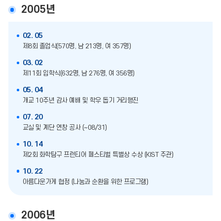
2005년
02. 05
제8회 졸업식(570명, 남 213명, 여 357명)
03. 02
제11회 입학식(632명, 남 276명, 여 356명)
05. 04
개교 10주년 감사 예배 및 학우 돕기 거리행진
07. 20
교실 및 계단 연창 공사 (~08/31)
10. 14
제2회 화학탐구 프런티어 페스티벌 특별상 수상 (KIST 주관)
10. 22
아름다운가게 협정 (나눔과 순환을 위한 프로그램)
2006년