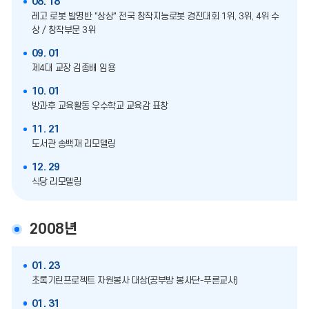
08. 18
레고 로봇 발명반 "상상" 전국 창작지능로봇 경진대회 1위, 3위, 4위 수
상 / 창작부문 3위
09. 01
제4대 교장 김종배 임용
10. 01
방과후 교육활동 우수학교 교육감 표창
11. 21
도서관 송백재 리모델링
12. 29
식당 리모델링
2008년
01. 23
초록기린프로젝트 자원봉사 대상(공부방 봉사단-푸른교사)
01. 31