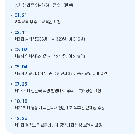
동계 해외 연수(~1/6) - 연수국(일본)
01. 21
과학교육 우수교 교육감 표창
02. 11
제3회 졸업식(636명 - 남 320명, 여 316명)
03. 02
제6회 입학식(523명 - 남 247명, 여 276명)
05. 04
제5회 개교기념식 및 중국 안산제3고급중학교와 자매결연
07. 25
제13회 대한민국 학생 발명대회 우수교 특허청장 표창
10. 18
제20회 대통령기 국민독서 경진대회 독후감 단체상 수상
12. 28
제1회 경기도 학교홈페이지 경연대회 입상 교육감 표창