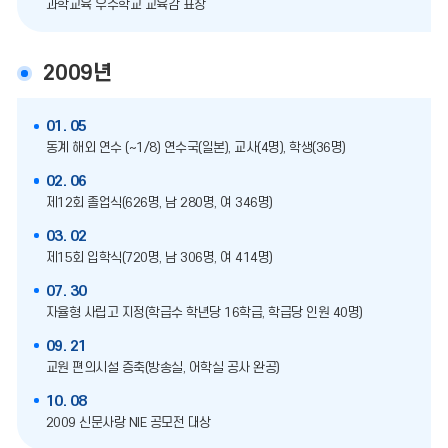
과학교육 우수학교 교육감 표창
2009년
01. 05
동계 해외 연수 (~1/8) 연수국(일본), 교사(4명), 학생(36명)
02. 06
제12회 졸업식(626명, 남 280명, 여 346명)
03. 02
제15회 입학식(720명, 남 306명, 여 414명)
07. 30
자율형 사립고 지정(학급수 학년당 16학급, 학급당 인원 40명)
09. 21
교원 편의시설 증축(방송실, 어학실 공사 완공)
10. 08
2009 신문사랑 NIE 공모전 대상