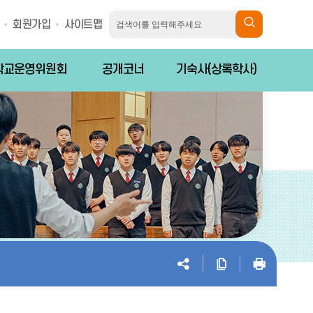
회원가입
사이트맵
학교운영위원회
공개코너
기숙사(상록학사)